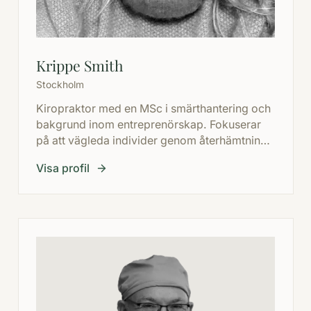
Krippe Smith
Stockholm
Kiropraktor med en MSc i smärthantering och
bakgrund inom entreprenörskap. Fokuserar
på att vägleda individer genom återhämtning
och resilience på ett strukturerat och hållbart
Visa profil
sätt.