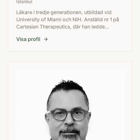
Istanbul
Läkare i tredje generationen, utbildad vid
University of Miami och NIH. Anställd nr 1 på
Cartesian Therapeutics, där han ledde
utvecklingen av världens första RNA-
Visa profil
transfekterade CAR-T-terapi för autoimmuna
sjukdomar.