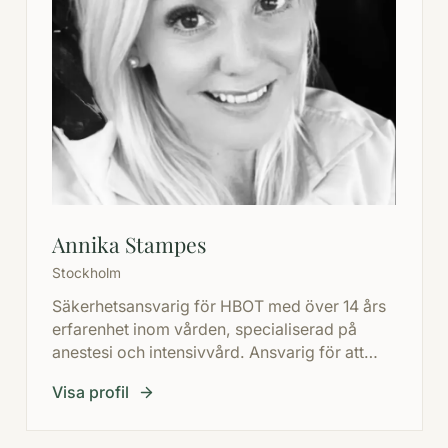
Annika Stampes
Stockholm
Säkerhetsansvarig för HBOT med över 14 års
erfarenhet inom vården, specialiserad på
anestesi och intensivvård. Ansvarig för att
upprätthålla rigorösa säkerhetsstandarder
Visa profil
och driftsäkerhet i en högspecialiserad
behandlingsmiljö.