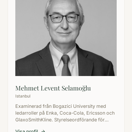
Mehmet Levent Selamoğlu
Istanbul
Examinerad från Bogazici University med
ledarroller på Enka, Coca-Cola, Ericsson och
GlaxoSmithKline. Styrelseordförande för
Frontier Pharma UK, Zdravlje Leskovac
Visa profil