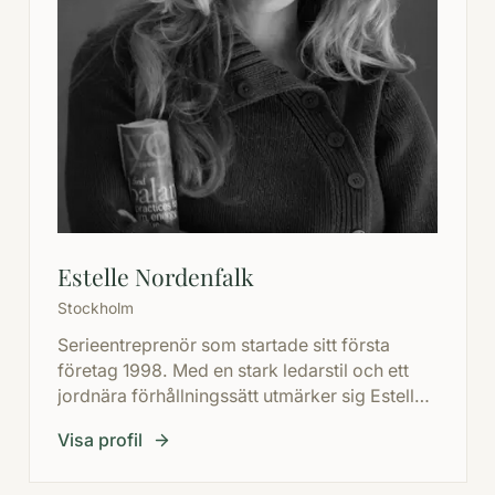
Estelle Nordenfalk
Stockholm
Serieentreprenör som startade sitt första
företag 1998. Med en stark ledarstil och ett
jordnära förhållningssätt utmärker sig Estelle
genom att bygga starka team och driva dem
Visa profil
mot gemensamma mål.