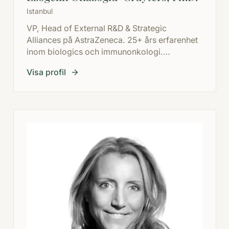
Istanbul
VP, Head of External R&D & Strategic
Alliances på AstraZeneca. 25+ års erfarenhet
inom biologics och immunonkologi.
Nyckelroll i utvecklingen av ADCETRIS™,
Visa profil
KEYTRUDA®, VIDAZA® och LUMOXITI™.