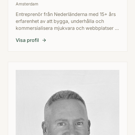
Amsterdam
Entreprenör från Nederländerna med 15+ års
erfarenhet av att bygga, underhålla och
kommersialisera mjukvara och webbplatser i
stor skala. Passionerad dykare och
Visa profil
teknikoptimist med särskilt intresse för
longevity och medtech.