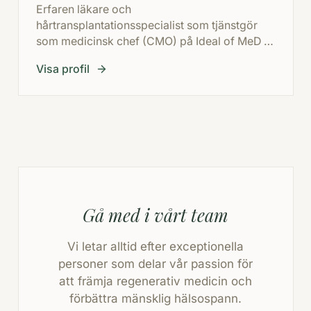
Erfaren läkare och
hårtransplantationsspecialist som tjänstgör
som medicinsk chef (CMO) på Ideal of MeD i
Istanbul, med ansvar för den kliniska
Visa profil
verksamheten och de högsta standarderna
inom hårtransplantation och estetisk medicin.
Gå med i vårt team
Vi letar alltid efter exceptionella
personer som delar vår passion för
att främja regenerativ medicin och
förbättra mänsklig hälsospann.