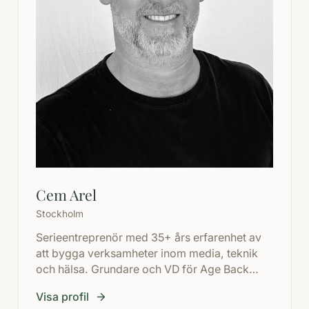
Cem Arel
Stockholm
Serieentreprenör med 35+ års erfarenhet av
att bygga verksamheter inom media, teknik
och hälsa. Grundare och VD för Age Back
Co., som utvecklar ett globalt nätverk av
Visa profil
kliniker med fokus på stamceller, exosomer