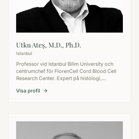
Utku Ateş, M.D., Ph.D.
Istanbul
Professor vid Istanbul Bilim University och
centrumchef för FlorenCell Cord Blood Cell
Research Center. Expert på histologi,
embryologi och stamcellsteknologier med
Visa profil
erfarenhet av navsträng-blodbank på
nationell nivå.