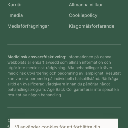
Karriär
Allmänna villkor
I media
Cookiepolicy
Mediaförfrågningar
Klagomålsförfarande
Medicinsk ansvarsfriskrivning:
Informationen på denna
webbplats är enbart avsedd som allmän information och
utgör inte medicinsk rådgivning. Alla behandlingar kräver
medicinsk utvärdering och bedömning av lämplighet. Resultat
kan variera beroende på individuella hälsotillstånd. Rådfråga
alltid en kvalificerad vårdgivare innan du påbörjar något
behandlingsprogram. Age Back Co. garanterar inte specifika
resultat av någon behandling.
©
2026
Age Back Co. B.V. Alla rättigheter
Vi använder cookies för att förbättra din
förbehållna.